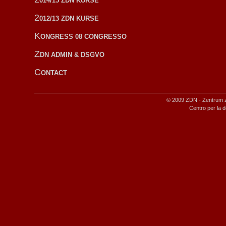
014/15 ZDN KURSE
2
012/13 ZDN KURSE
K
ONGRESS 08 CONGRESSO
Z
DN ADMIN & DSGVO
C
ONTACT
© 2009 ZDN - Zentrum z
Centro per la d