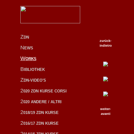
Z
DN
zurück-
indietro
N
EWS
W
ORKS
B
IBLIOTHEK
Z
DN-VIDEO'S
2
020 ZDN KURSE CORSI
2
020 ANDERE / ALTRI
weiter-
2
018/19 ZDN KURSE
avanti
2
016/17 ZDN KURSE
2