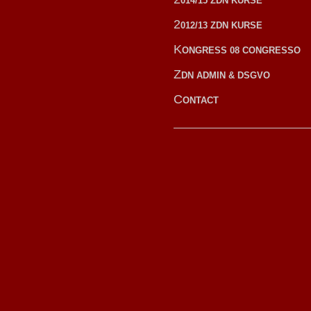
014/15 ZDN KURSE
2
012/13 ZDN KURSE
K
ONGRESS 08 CONGRESSO
Z
DN ADMIN & DSGVO
C
ONTACT