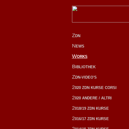
Z
DN
N
EWS
W
ORKS
B
IBLIOTHEK
Z
DN-VIDEO'S
2
020 ZDN KURSE CORSI
2
020 ANDERE / ALTRI
2
018/19 ZDN KURSE
2
016/17 ZDN KURSE
2